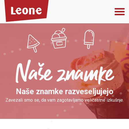
O nas
Naše znamke
Zakaj nas izbrati
Naše znamke razveseljujejo
Zavezali smo se, da vam zagotavljamo veličastne izkušnje.
Private label