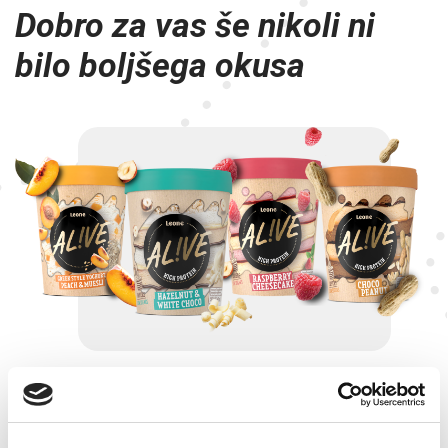
Dobro za vas še nikoli ni
bilo boljšega okusa
Biti fit je super, včasih pa paše tudi jesti sladoled.
Staknili smo glave ter združili beljakovine in sladoled