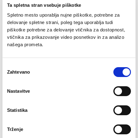
Ta spletna stran vsebuje piškotke
v sladko pregreho, ki si jo lahko privoščite brez slabe
Spletno mesto uporablja nujne piškotke, potrebne za
vesti. Potrebujete hitro rešitev za mini lakoto?
delovanje spletne strani, poleg tega uporablja tudi
Predlagamo sladoledni prigrizek, ki je navdušil
piškotke potrebne za delovanje vtičnika za dostopnost,
zahtevne ljubitelje sladoleda že v 11 državah in
vtičnika za prikazovanje video posnetkov in za analizo
prejel številne nagrade za inovativnost.
našega prometa.
Izberite brez slabe vesti
Izbira
Zahtevano
soglasja
Nastavitve
Sladoled v
Statistika
obliki licenciranih karakterjev
Trženje