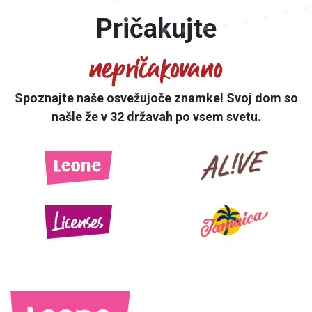
Naše znamke
Pričakujte
nepričakovano
Čokolada
Spoznajte naše osvežujoče znamke! Svoj dom so
našle že v 32 državah po vsem svetu.
Trgovine
Kariera