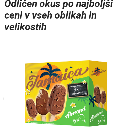
Odličen okus po najboljši
ceni v vseh oblikah in
velikostih