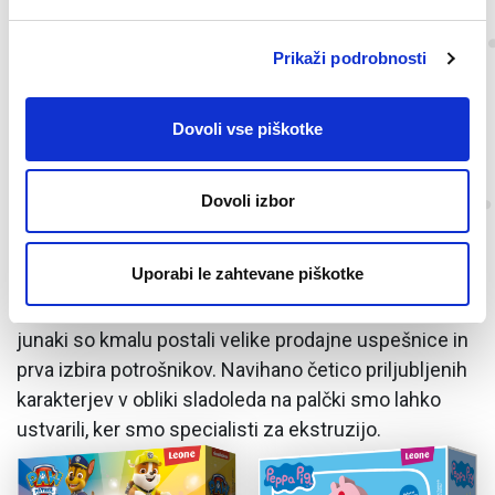
Licence
Prikaži podrobnosti
Vaši najljubši karakterji v podobi
Dovoli vse piškotke
slastnega sladoleda
Dovoli izbor
Priznamo, radi imamo izzive: Tačke na patrulji, Pujsa
Pepa, Minioni in Spuži Kvadratnik so priljubljeni risani
Uporabi le zahtevane piškotke
junaki, ki jih ni bilo najlažje preliti v sladoledno maso
in oblikovati v prepoznavne podobe. Vsi sladoledni
junaki so kmalu postali velike prodajne uspešnice in
prva izbira potrošnikov. Navihano četico priljubljenih
karakterjev v obliki sladoleda na palčki smo lahko
ustvarili, ker smo specialisti za ekstruzijo.