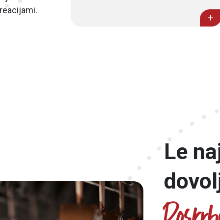
reacijami.
+
Le naj
dovol
Poskrb