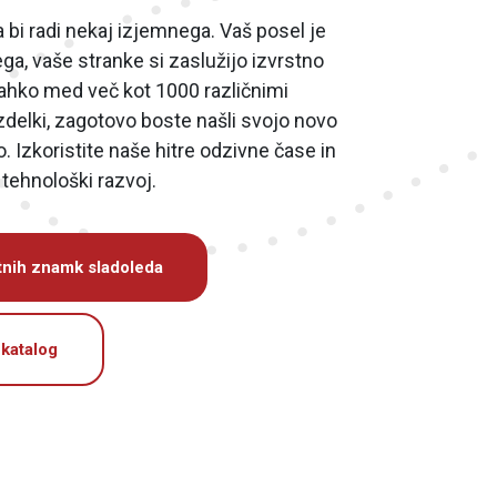
bi radi nekaj izjemnega. Vaš posel je
a, vaše stranke si zaslužijo izvrstno
 lahko med več kot 1000 različnimi
zdelki, zagotovo boste našli svojo novo
o. Izkoristite naše hitre odzivne čase in
tehnološki razvoj.
tnih znamk sladoleda
 katalog