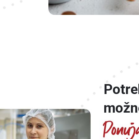
Potre
možn
Ponuja