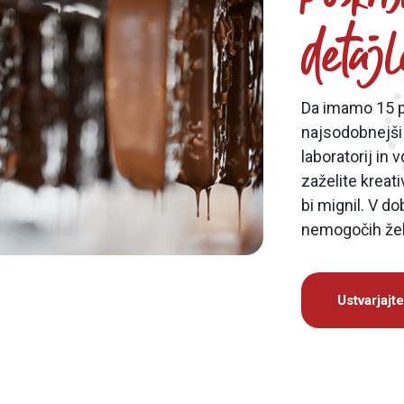
detajl
Da imamo 15 pr
najsodobnejši
laboratorij in 
zaželite kreat
bi mignil. V do
nemogočih žel
Ustvarjajt