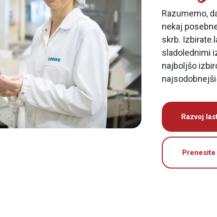
Razumemo, da 
nekaj posebneg
skrb. Izbirate
sladolednimi i
najboljšo izbir
najsodobnejši 
Razvoj las
Prenesite