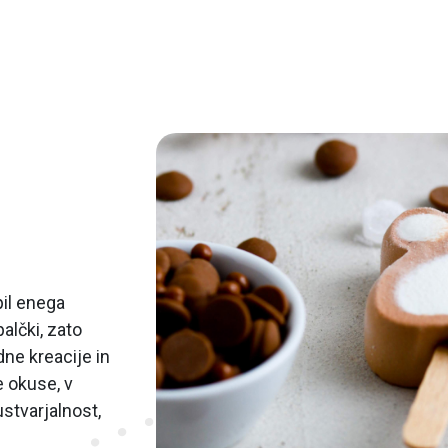
pil enega
alčki, zato
ne kreacije in
e okuse, v
ustvarjalnost,