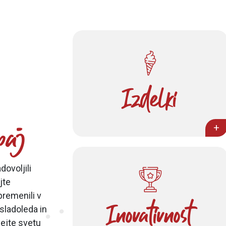
Izdelki
paj
+
ovoljili
jte
remenili v
Inovativnost
sladoleda in
vejte svetu