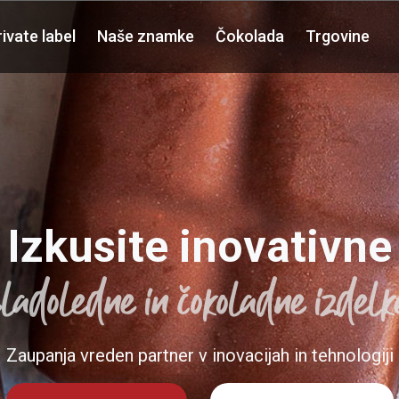
rivate label
Naše znamke
Čokolada
Trgovine
Naše znamke
Čokolada
Trgovine
Kontakt
Izkusite inovativne
sladoledne in čokoladne izdelk
Zaupanja vreden partner v inovacijah in tehnologiji