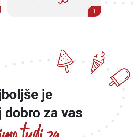
+
boljše je
j dobro za vas
imo tudi za