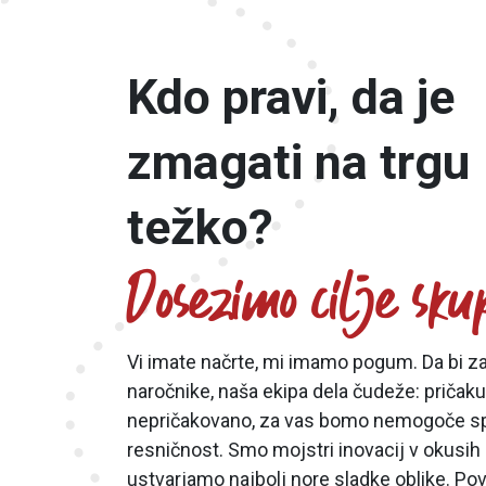
Kdo pravi, da je
zmagati na trgu
težko?
Dosezimo cilje sku
Vi imate načrte, mi imamo pogum. Da bi zad
naročnike, naša ekipa dela čudeže: pričaku
nepričakovano, za vas bomo nemogoče sp
resničnost. Smo mojstri inovacij v okusih 
ustvarjamo najbolj nore sladke oblike. Po