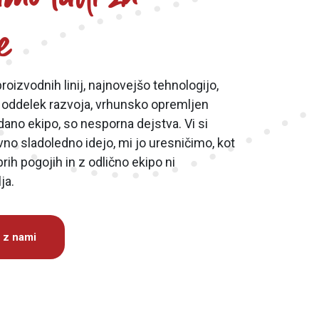
e
oizvodnih linij, najnovejšo tehnologijo,
 oddelek razvoja, vrhunsko opremljen
vdano ekipo, so nesporna dejstva. Vi si
ivno sladoledno idejo, mi jo uresničimo, kot
brih pogojih in z odlično ekipo ni
ja.
e z nami