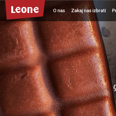
O nas
Zakaj nas izbrati
P
O nas
Zakaj nas izbrati
Private label
Kariera
Novice