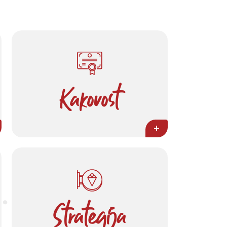
Kakovost
+
Strategija